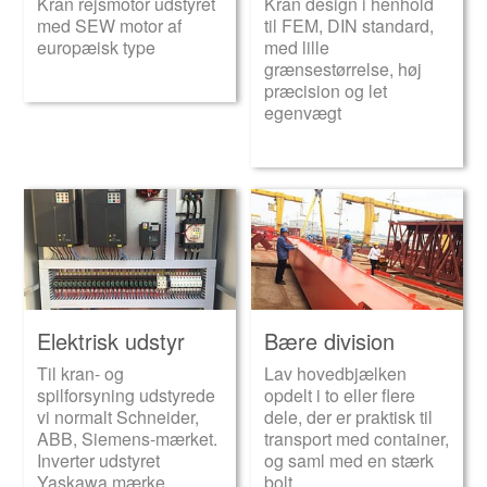
Kran rejsmotor udstyret
Kran design i henhold
med SEW motor af
til FEM, DIN standard,
europæisk type
med lille
grænsestørrelse, høj
præcision og let
egenvægt
Elektrisk udstyr
Bære division
Til kran- og
Lav hovedbjælken
spilforsyning udstyrede
opdelt i to eller flere
vi normalt Schneider,
dele, der er praktisk til
ABB, Siemens-mærket.
transport med container,
Inverter udstyret
og saml med en stærk
Yaskawa mærke
bolt