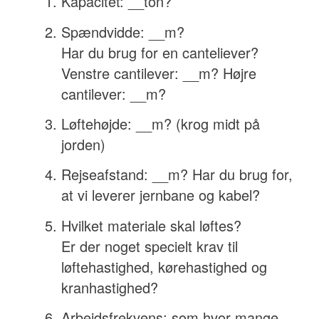
Kapacitet: __ton?
Spændvidde: __m?
Har du brug for en canteliever?
Venstre cantilever: __m? Højre
cantilever: __m?
Løftehøjde: __m? (krog midt på
jorden)
Rejseafstand: __m? Har du brug for,
at vi leverer jernbane og kabel?
Hvilket materiale skal løftes?
Er der noget specielt krav til
løftehastighed, kørehastighed og
kranhastighed?
Arbejdsfrekvens: som hvor mange