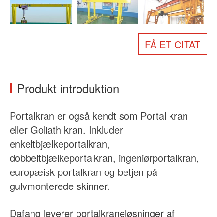
Om os
Nyheder
Sag
Ofte stillede spørgsmål
FÅ ET CITAT
Kontakt os
Produkt introduktion
Portalkran er også kendt som Portal kran
eller Goliath kran. Inkluder
enkeltbjælkeportalkran,
dobbeltbjælkeportalkran, ingeniørportalkran,
europæisk portalkran og betjen på
gulvmonterede skinner.
Dafang leverer portalkraneløsninger af