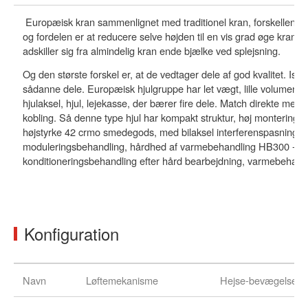
Europæisk kran sammenlignet med traditionel kran, forskellen er, 
og fordelen er at reducere selve højden til en vis grad øge krane
adskiller sig fra almindelig kran ende bjælke ved splejsning.
Og den største forskel er, at de vedtager dele af god kvalitet. I
sådanne dele. Europæisk hjulgruppe har let vægt, lille volumen, p
hjulaksel, hjul, lejekasse, der bærer fire dele. Match direkte med
kobling. Så denne type hjul har kompakt struktur, høj monteringsnøja
højstyrke 42 crmo smedegods, med bilaksel interferenspasning, o
moduleringsbehandling, hårdhed af varmebehandling HB300 - HB38
konditioneringsbehandling efter hård bearbejdning, varmebehand
Konfiguration
Navn
Løftemekanisme
Hejse-bevægelses