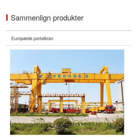
Sammenlign produkter
Europæisk portalkran
Ge