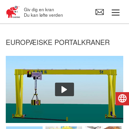
Giv dig en kran
Du kan løfte verden
Portalkraner
EUROPÆISKE PORTALKRANER
Overheadkran
Svingkraner
Elektrisk hejseværk
Dansk
Kran Reservedele