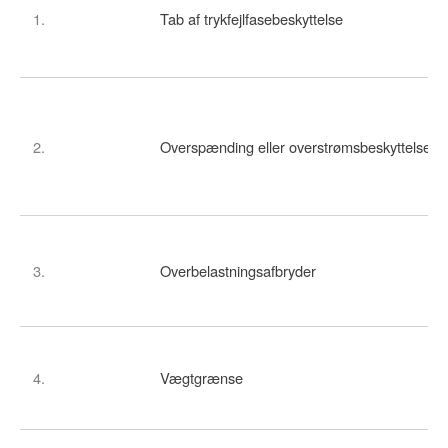
1.
Tab af trykfejlfasebeskyttelse
2.
Overspænding eller overstrømsbeskyttelse
3.
Overbelastningsafbryder
4.
Vægtgrænse