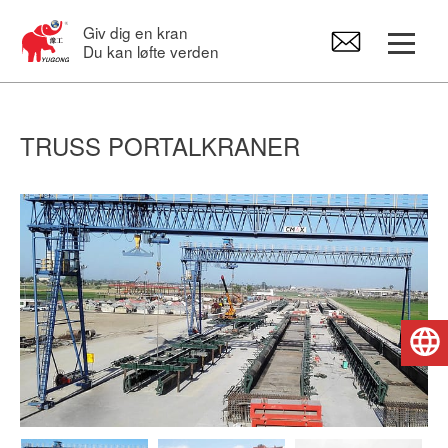
Giv dig en kran
Du kan løfte verden
Portalkraner
TRUSS PORTALKRANER
Overheadkran
Svingkraner
Elektrisk hejseværk
Dansk
Kran Reservedele