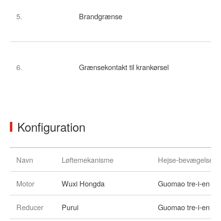
5.
Brandgrænse
6.
Grænsekontakt til krankørsel
Konfiguration
Navn
Løftemekanisme
Hejse-bevægelses
Motor
Wuxi Hongda
Guomao tre-i-en
Reducer
Purui
Guomao tre-i-en