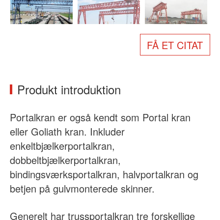
Om os
Nyheder
Sag
Ofte stillede spørgsmål
FÅ ET CITAT
Kontakt os
Produkt introduktion
Portalkran er også kendt som Portal kran
eller Goliath kran. Inkluder
enkeltbjælkerportalkran,
dobbeltbjælkerportalkran,
bindingsværksportalkran, halvportalkran og
betjen på gulvmonterede skinner.
Generelt har trussportalkran tre forskellige