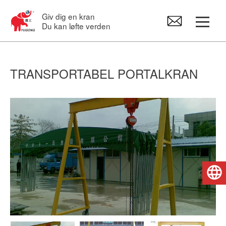
Giv dig en kran
Du kan løfte verden
Portalkraner
TRANSPORTABEL PORTALKRAN
Overheadkran
Svingkraner
Elektrisk hejseværk
Dansk
Kran Reservedele