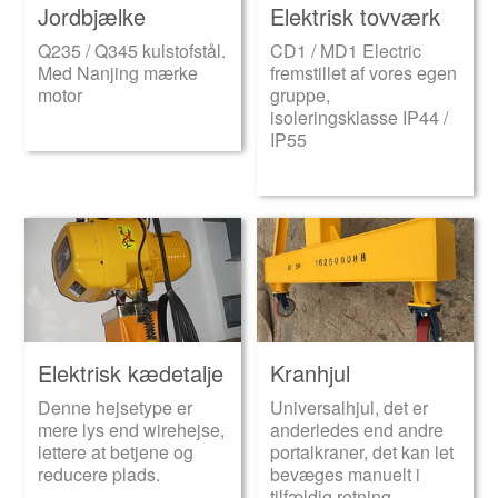
Jordbjælke
Elektrisk tovværk
Q235 / Q345 kulstofstål.
CD1 / MD1 Electric
Med Nanjing mærke
fremstillet af vores egen
motor
gruppe,
isoleringsklasse IP44 /
IP55
Elektrisk kædetalje
Kranhjul
Denne hejsetype er
Universalhjul, det er
mere lys end wirehejse,
anderledes end andre
lettere at betjene og
portalkraner, det kan let
reducere plads.
bevæges manuelt i
tilfældig retning.