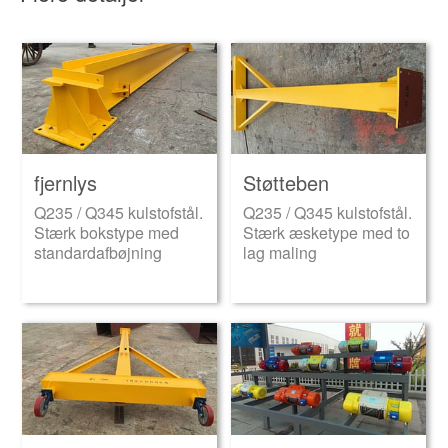
fjernlys
Støtteben
Q235 / Q345 kulstofstål.
Q235 / Q345 kulstofstål.
Stærk bokstype med
Stærk æsketype med to
standardafbøjning
lag maling