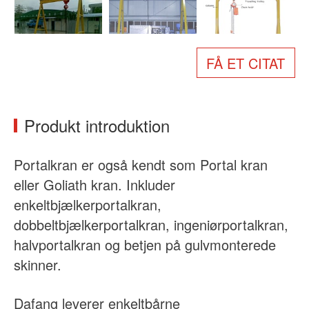
Om os
Nyheder
Sag
Ofte stillede spørgsmål
FÅ ET CITAT
Kontakt os
Produkt introduktion
Portalkran er også kendt som Portal kran
eller Goliath kran. Inkluder
enkeltbjælkerportalkran,
dobbeltbjælkerportalkran, ingeniørportalkran,
halvportalkran og betjen på gulvmonterede
skinner.
Dafang leverer enkeltbårne