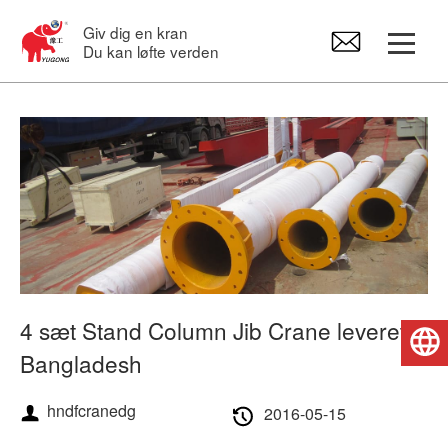
Giv dig en kran
Du kan løfte verden
Portalkraner
Overheadkran
Svingkraner
Elektrisk hejseværk
4 sæt Stand Column Jib Crane leveret til
Dansk
Bangladesh
Kran Reservedele
hndfcranedg
2016-05-15