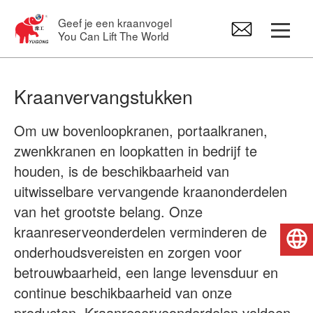
Geef je een kraanvogel
You Can Lift The World
Portaalkraan
Kraanvervangstukken
Bovenloopkraan
Om uw bovenloopkranen, portaalkranen,
zwenkkranen en loopkatten in bedrijf te
Zwenkarm kranen
houden, is de beschikbaarheid van
uitwisselbare vervangende kraanonderdelen
van het grootste belang. Onze
Elektrische Takel
kraanreserveonderdelen verminderen de
Nederlands
onderhoudsvereisten en zorgen voor
Kraanvervangstukken
betrouwbaarheid, een lange levensduur en
continue beschikbaarheid van onze
producten. Kraanreserveonderdelen voldoen