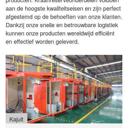
Over ons
Nieuws
aan de hoogste kwaliteitseisen en zijn perfect
afgestemd op de behoeften van onze klanten.
Zaak
FAQs
Dankzij onze snelle en betrouwbare logistiek
Neem contact met ons op
kunnen onze producten wereldwijd efficiënt
en effectief worden geleverd.
Kajuit