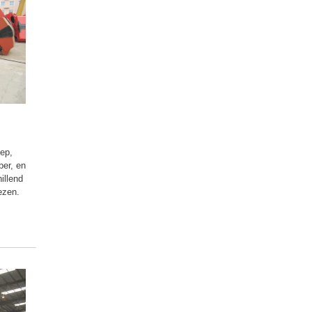
ep,
per, en
illend
ezen.