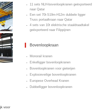
-
11 sets NLH-bovenloopkranen geëxporteerd
naar Qatar
-
Een set 70t-S19m-H12m dubbele ligger
Truss portaalkraan naar Qatar
-
4 sets van 10t elektrische staaldraadtakel
geëxporteerd naar Filippijnen
Bovenloopkraan
-
Monorail kranen
-
Enkelligger bovenloopkranen
-
Bovenloopkranen voor gieterijen
-
Explosieveilige bovenloopkranen
-
Europese Overhead Kranen
-
Dubbelligger bovenloopkranen
jk voor