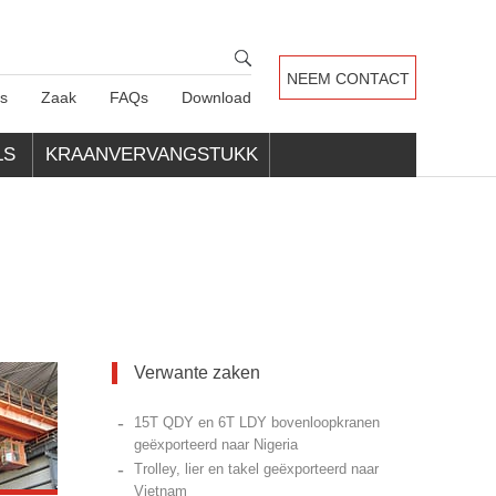
NEEM CONTACT
s
Zaak
FAQs
Download
MET ONS OP
LS
KRAANVERVANGSTUKK
EN
Verwante zaken
-
15T QDY en 6T LDY bovenloopkranen
geëxporteerd naar Nigeria
-
Trolley, lier en takel geëxporteerd naar
Vietnam