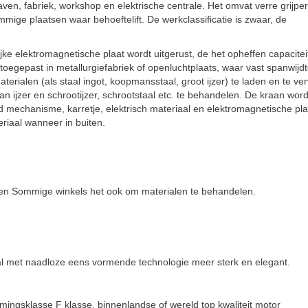
haven, fabriek, workshop en elektrische centrale. Het omvat verre grijpe
mige plaatsen waar behoeftelift. De werkclassificatie is zwaar, de
e elektromagnetische plaat wordt uitgerust, de het opheffen capacite
toegepast in metallurgiefabriek of openluchtplaats, waar vast spanwijdt
ialen (als staal ingot, koopmansstaal, groot ijzer) te laden en te ve
 ijzer en schrootijzer, schrootstaal etc. te behandelen. De kraan word
mechanisme, karretje, elektrisch materiaal en elektromagnetische pla
eriaal wanneer in buiten.
iken Sommige winkels het ook om materialen te behandelen.
aal met naadloze eens vormende technologie meer sterk en elegant.
ngsklasse F klasse, binnenlandse of wereld top kwaliteit motor