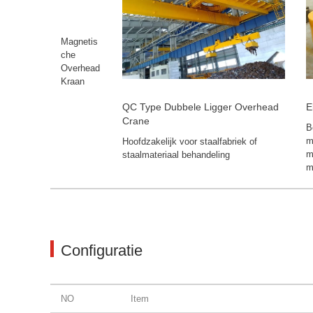
Magnetis
che
Overhead
Kraan
QC Type Dubbele Ligger Overhead
E
Crane
B
m
Hoofdzakelijk voor staalfabriek of
m
staalmateriaal behandeling
m
Configuratie
NO
Item