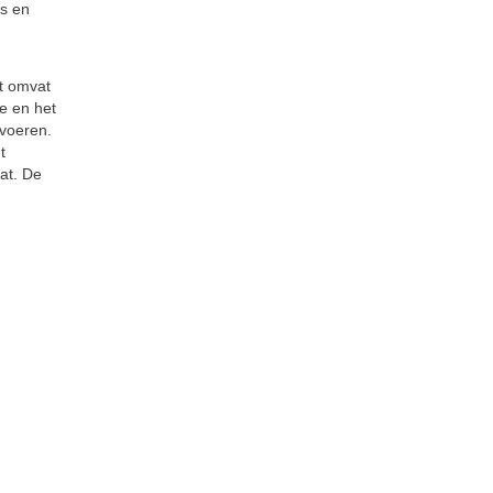
rs en
it omvat
e en het
rvoeren.
t
at. De