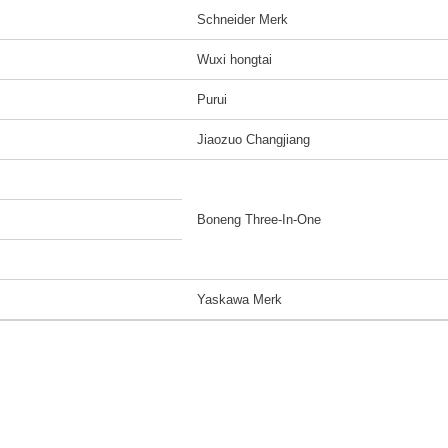
Schneider Merk
Wuxi hongtai
Purui
Jiaozuo Changjiang
Boneng Three-In-One
Yaskawa Merk