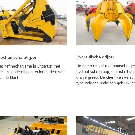
Hydraulische grijper
echanische Grijper
De greep omvat mechanische gre
et hefmechanisme is uitgerust met
hydraulische greep, clamshell-grij
erschillende grijpers volgens de eisen
oranje greep. De cliënt kan versch
an de klant.
type volgens praktisch gebruik ki