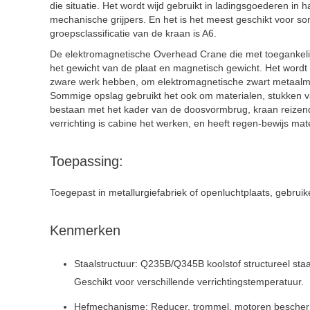
die situatie. Het wordt wijd gebruikt in ladingsgoederen in 
mechanische grijpers. En het is het meest geschikt voor som
groepsclassificatie van de kraan is A6.
De elektromagnetische Overhead Crane die met toegankelijk
het gewicht van de plaat en magnetisch gewicht. Het wordt 
zware werk hebben, om elektromagnetische zwart metaalmater
Sommige opslag gebruikt het ook om materialen, stukken van
bestaan met het kader van de doosvormbrug, kraan reizend 
verrichting is cabine het werken, en heeft regen-bewijs mat
Toepassing:
Toegepast in metallurgiefabriek of openluchtplaats, gebru
Kenmerken
Staalstructuur: Q235B/Q345B koolstof structureel st
Geschikt voor verschillende verrichtingstemperatuur.
Hefmechanisme: Reducer, trommel, motoren beschermi