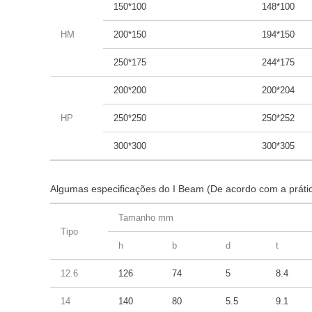
150*100
148*100
HM
200*150
194*150
250*175
244*175
200*200
200*204
HP
250*250
250*252
300*300
300*305
Algumas especificações do I Beam (De acordo com a prátic
Tamanho mm
Tipo
h
b
d
t
12.6
126
74
5
8.4
14
140
80
5.5
9.1