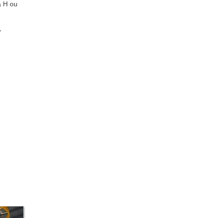
a H ou
,