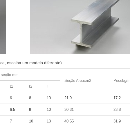
ca, escolha um modelo diferente)
 seção mm
Seção Areacm2
Pesokg/
t1
t2
r
6
8
10
21.9
17.2
6.5
9
10
30.31
23.8
7
10
13
40.55
31.9