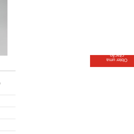
citação
Obter uma
m