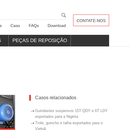
CONTATE-NOS
s
Caso
FAQs
Download
S
PEÇAS DE REPOSIÇÃO
PARA GUINDASTES
Casos relacionados
-•
Guindastes suspensos 15T QDY e 6T LDY
exportados para a Nigéria
-•
Trole, guincho e talha exportados para o
Vietnã