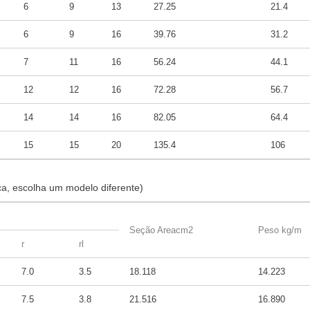
6
9
13
27.25
21.4
6
9
16
39.76
31.2
7
11
16
56.24
44.1
12
12
16
72.28
56.7
14
14
16
82.05
64.4
15
15
20
135.4
106
a, escolha um modelo diferente)
Seção Areacm2
Peso kg/m
r
rl
7.0
3.5
18.118
14.223
7.5
3.8
21.516
16.890