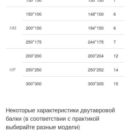
150*100
148*100
6
HM
200*150
194*150
6
250*175
244*175
7
200*200
200*204
12
HP
250*250
250*252
14
300*300
300*305
15
Некоторые характеристики двутавровой
балки (в соответствии с практикой
выбирайте разные модели)