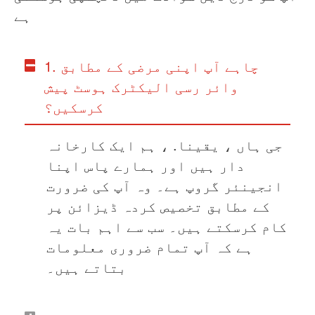
ہے
1. چاہے آپ اپنی مرضی کے مطابق
وائر رسی الیکٹرک ہوسٹ پیش
کرسکیں؟
جی ہاں ، یقینا. ، ہم ایک کارخانہ
دار ہیں اور ہمارے پاس اپنا
انجینئر گروپ ہے۔ وہ آپ کی ضرورت
کے مطابق تخصیص کردہ ڈیزائن پر
کام کرسکتے ہیں۔ سب سے اہم بات یہ
ہے کہ آپ تمام ضروری معلومات
بتاتے ہیں۔