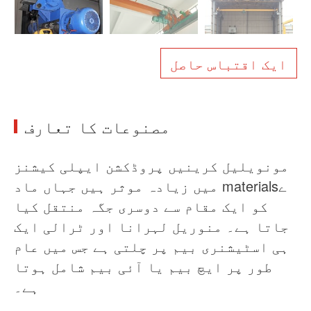
خبریں
ہمارے بارے میں
عمومی سوالنامہ
معاملہ
ایک اقتباس حاصل
ہم سے رابطہ کریں
مصنوعات کا تعارف
مونویلیل کرینیں پروڈکشن ایپلی کیشنز
میں زیادہ موثر ہیں جہاں ماد materialsے
کو ایک مقام سے دوسری جگہ منتقل کیا
جاتا ہے۔ منوریل لہرانا اور ٹرالی ایک
ہی اسٹیشنری بیم پر چلتی ہے جس میں عام
طور پر ایچ بیم یا آئی بیم شامل ہوتا
ہے۔