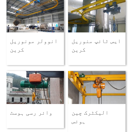
ایس ٹائپ منوریل
انوولر مونوریل
کرین
کرین
الیکٹرک چین
وائر رسی ہوسٹ
ہوئس