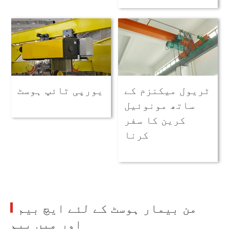
ٹریول میکنزم کے
یورپی ٹائپ ہوسٹ
ساتھ مونوئیل
کرین کا سفر
کرنا
من بیمار ہوسٹ کے لئے ایچ بیم
اور میں بیم