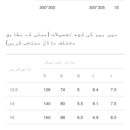
300*300
300*305
15
میں بیم کی کچھ تفصیلات (عملی کے مطابق
مختلف ماڈل منتخب کریں)
سائز ملی میٹر
ٹائپ کریں
h
b
d
t
r
r
12.6
126
74
5
8.4
7.0
14
140
80
5.5
9.1
7.5
16
160
88
6.0
9.9
8.0