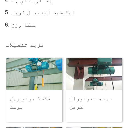
ایک سیف استعمال کریں
ہلکا وزن
مزید تفصیلات
سیدھے مونورال
فکسڈ مونو ریل
کرین
ہوسٹ