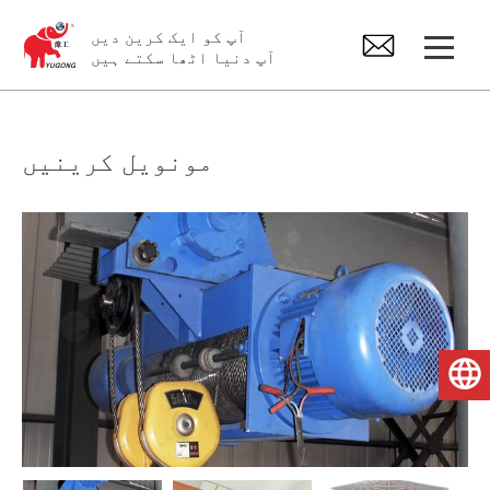
آپ کو ایک کرین دیں
آپ دنیا اٹھا سکتے ہیں
Gantry کرین
مونویل کرینیں
اوور ہیڈ کرین
جِب کرین
الیکٹرک ہوسٹ
اردو
کرین اسپیئر پارٹس