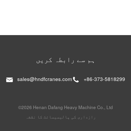
ہم سے رابطہ کریں
sales@hndfcranes.com
+86-373-5818299
©2026 Henan Dafang Heavy Machine Co., Ltd
رازداری کی پالیسی
سائٹ کا نقشہ