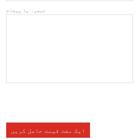
تبصرہ یا پیغام
ایک مفت قیمت حاصل کریں