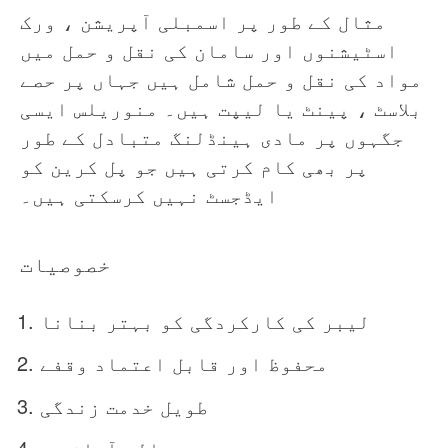
مثال کے طور پر اسمبلی آپریشن ، ورک
اسٹیشنوں اور سامان کی نقل و حمل میں
مواد کی نقل و حمل شامل ہیں جہاں پر حصے
بلاسٹ ، پینٹ یا لیپت ہیں۔ منوریلس ایسی
جگہوں پر مادی ہینڈلنگ متبادل کے طور
پر بھی کام کرتی ہیں جو پل کرین کو
ایڈجسٹ نہیں کرسکتی ہیں۔
خصوصیات
لیبر کی کارکردگی کو بہتر بنانا
محفوظ اور قابل اعتماد وقفے
طویل خدمت زندگی
بحالی آسان ہے