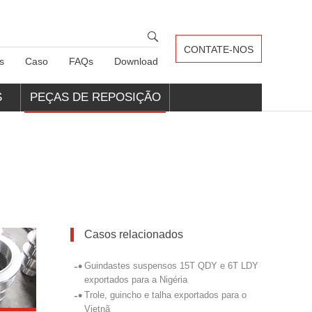
CONTATE-NOS
s
Caso
FAQs
Download
S
PEÇAS DE REPOSIÇÃO
PARA GUINDASTES
Casos relacionados
-•
Guindastes suspensos 15T QDY e 6T LDY
exportados para a Nigéria
-•
Trole, guincho e talha exportados para o
Vietnã