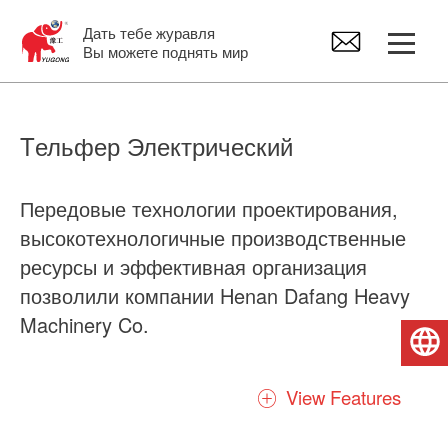
Дать тебе журавля
Вы можете поднять мир
Козловой кран
Tельфер Электрический
Мостовой кран
Передовые технологии проектирования,
высокотехнологичные производственные
Консольный Кран
ресурсы и эффективная организация
позволили компании Henan Dafang Heavy
Tельфер Электрический
Machinery Co.
Русский
Запасные части крана
Наши подъемники могут использоваться в
View Features
самых разных областях, как в качестве
передвижных подъемников на кранах или