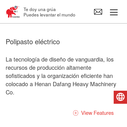
Te doy una grúa
Puedes levantar el mundo
Grúa Pórtico
Polipasto eléctrico
Puente grúa
La tecnología de diseño de vanguardia, los
recursos de producción altamente
Grúa Pluma
sofisticados y la organización eficiente han
colocado a Henan Dafang Heavy Machinery
Polipasto eléctrico
Co.
Español
Recambios para grúas
Nuestro polipasto puede utilizarse en una
View Features
gran variedad de aplicaciones, tanto como
polipasto móvil en grúas o monorraíles como