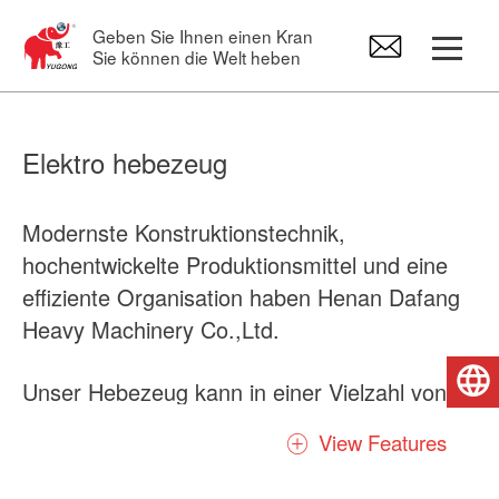
Geben Sie Ihnen einen Kran
Sie können die Welt heben
Portalkrane
Elektro hebezeug
Brückenkran
Modernste Konstruktionstechnik,
hochentwickelte Produktionsmittel und eine
Schwenkkranen
effiziente Organisation haben Henan Dafang
Heavy Machinery Co.,Ltd.
Elektro hebezeug
Deutsch
Unser Hebezeug kann in einer Vielzahl von
Kran-Ersatzteile
Anwendungen eingesetzt werden, sowohl als
View Features
fahrendes Hebezeug an Kränen oder
Einschienenbahnen als auch als stationäre