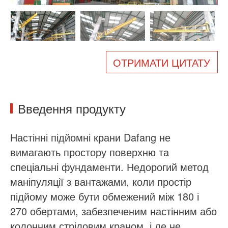
Про нас
Новини
Справа
Поширені запитання
Зв'яжіться з нами
ОТРИМАТИ ЦИТАТУ
Введення продукту
Настінні підйомні крани Dafang не
вимагають простору поверхню та
спеціальні фундаменти. Недорогий метод
маніпуляції з вантажами, коли простір
підйому може бути обмежений між 180 і
270 обертами, забезпеченим настінним або
колонним стріловим краном, і де не