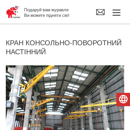
Подаруй вам журавля
Ви можете підняти світ
Козловий кран
КРАН КОНСОЛЬНО-ПОВОРОТНИЙ
НАСТІННИЙ
Мостовий кран
Консольные краны поворотные
Тельфер електричний
Українська
Запчастини для кранів