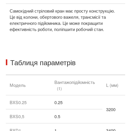
Самохідний стріловий кран має просту конструкцію.
На
Це від колони, обертового важеля, трансмісії та
по
електричного підйомника. Це може покращити
пі
ефективність роботи, поліпшити робочий стан.
На
за
Таблиця параметрів
Вантажопідйомність
Модель
L (мм)
（t）
BXS0.25
0.25
3200
BXS0,5
0.5
BXD1
1
3400