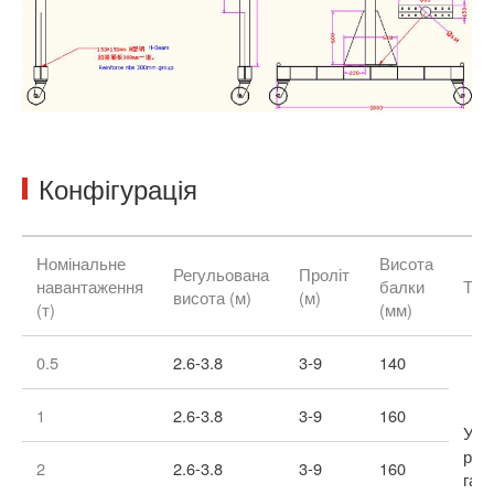
Конфігурація
Номінальне
Висота
Регульована
Проліт
навантаження
балки
Тип
висота (м)
(м)
(т)
(мм)
0.5
2.6-3.8
3-9
140
1
2.6-3.8
3-9
160
Уні
руч
2
2.6-3.8
3-9
160
гал