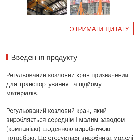
Про нас
Новини
Справа
Поширені запитання
ОТРИМАТИ ЦИТАТУ
Зв'яжіться з нами
Введення продукту
Регульований
козловий кран призначений
для транспортування та підйому
матеріалів.
Регульований козловий кран, який
виробляється середнім і малим заводом
(компанією) щоденною виробничою
потребою. Це стосується виробника моделі