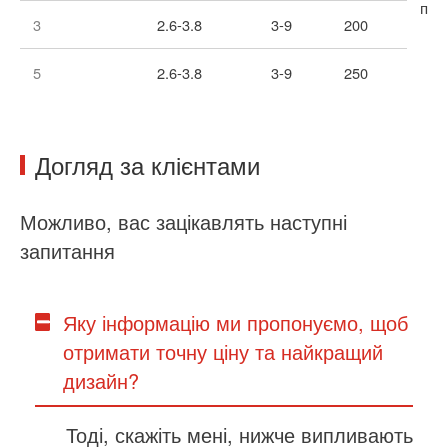
при
3
2.6-3.8
3-9
200
5
2.6-3.8
3-9
250
Догляд за клієнтами
Можливо, вас зацікавлять наступні
запитання
Яку інформацію ми пропонуємо, щоб
отримати точну ціну та найкращий
дизайн?
Тоді, скажіть мені, нижче випливають