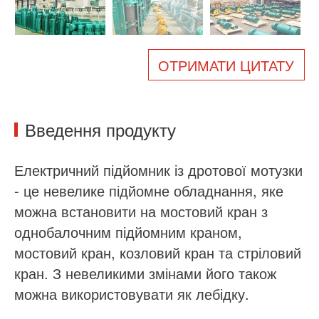
Про нас
Новини
Справа
Поширені запитання
ОТРИМАТИ ЦИТАТУ
Зв'яжіться з нами
Введення продукту
Електричний підйомник із дротової мотузки
- це невелике підйомне обладнання, яке
можна встановити на мостовий кран з
однобалочним підйомним краном,
мостовий кран, козловий кран та стріловий
кран. З невеликими змінами його також
можна використовувати як лебідку.