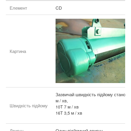
Елемент
CD
Картина
Зазвичай швидкість підйому станови
м / хв,
Швидкість підйому
10T 7 м / хв
16T 3,5 м / хв
Двигун
Один підйомний двигун