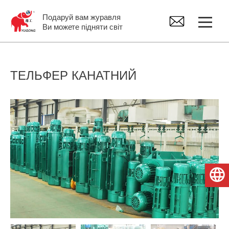
Подаруй вам журавля
Ви можете підняти світ
Козловий кран
ТЕЛЬФЕР КАНАТНИЙ
Мостовий кран
Консольные краны поворотные
Тельфер електричний
Українська
Запчастини для кранів