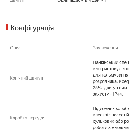
Конфігурація
Опис
Зауваження
Нанкінський спеціа
використовує коніч
для гальмування ас
Конічний двигун
розрядника. Коефіц
25%; двигун викорис
захисту - IP44.
Підйомник коробки 
високої зносостійко
Коробка передач
кулькових або роли
роботи з низьким те