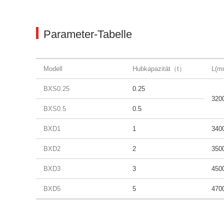
Parameter-Tabelle
Modell
Hubkapazität（t）
L(m
BXS0.25
0.25
320
BXS0.5
0.5
BXD1
1
340
BXD2
2
350
BXD3
3
450
BXD5
5
470