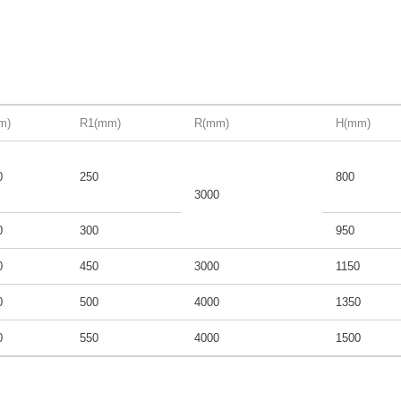
m)
R1(mm)
R(mm)
H(mm)
0
250
800
3000
0
300
950
0
450
3000
1150
0
500
4000
1350
0
550
4000
1500