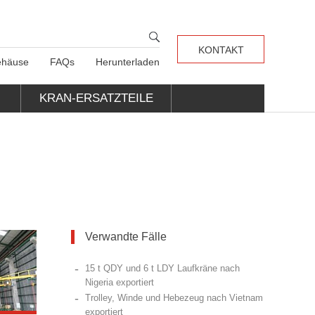
KONTAKT
häuse
FAQs
Herunterladen
KRAN-ERSATZTEILE
Verwandte Fälle
-
15 t QDY und 6 t LDY Laufkräne nach
Nigeria exportiert
-
Trolley, Winde und Hebezeug nach Vietnam
exportiert