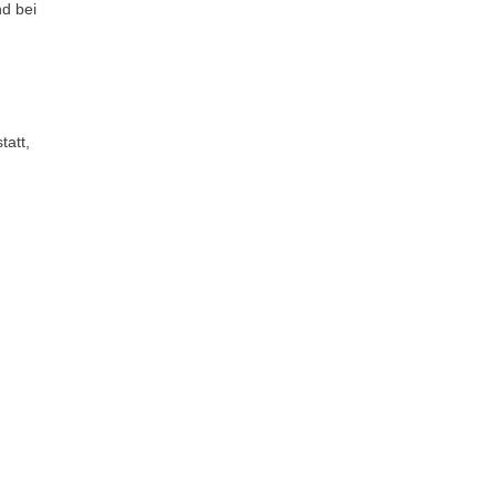
d bei
att,