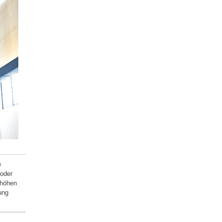
e
oder
rhöhen
ung