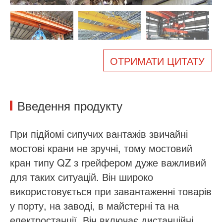
Про нас
Новини
Справа
Поширені запитання
Зв'яжіться з нами
ОТРИМАТИ ЦИТАТУ
Введення продукту
При підйомі сипучих вантажів звичайні
мостові крани не зручні, тому мостовий
кран типу QZ з грейфером дуже важливий
для таких ситуацій. Він широко
використовується при завантаженні товарів
у порту, на заводі, в майстерні та на
електростанції. Він включає дистанційні