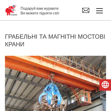
Подаруй вам журавля
Ви можете підняти світ
Козловий кран
ГРАБЕЛЬНІ ТА МАГНІТНІ МОСТОВІ
КРАНИ
Мостовий кран
Консольные краны поворотные
Тельфер електричний
Українська
Запчастини для кранів