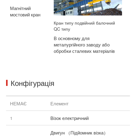
Ел
Магнітний
мостовий кран
В 
ск
Кран типу подвійний балочний
QC типу
пі
по
В основному для
ме
металургійного заводу або
хо
обробки сталевих матеріалів
Конфігурація
НЕМАЄ
Елемент
1
Візок електричний
Двигун （Підйомник візка）