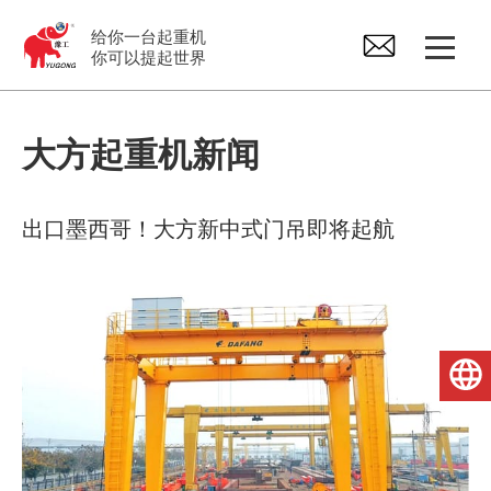
给你一台起重机
你可以提起世界
龙门起重机
大方起重机新闻
桥式起重机
出口墨西哥！大方新中式门吊即将起航
悬臂起重机
电动葫芦
简体中文
起重机配件