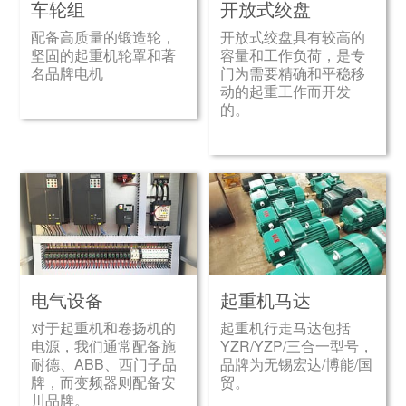
车轮组
开放式绞盘
配备高质量的锻造轮，
开放式绞盘具有较高的
坚固的起重机轮罩和著
容量和工作负荷，是专
名品牌电机
门为需要精确和平稳移
动的起重工作而开发
的。
电气设备
起重机马达
对于起重机和卷扬机的
起重机行走马达包括
电源，我们通常配备施
YZR/YZP/三合一型号，
耐德、ABB、西门子品
品牌为无锡宏达/博能/国
牌，而变频器则配备安
贸。
川品牌。