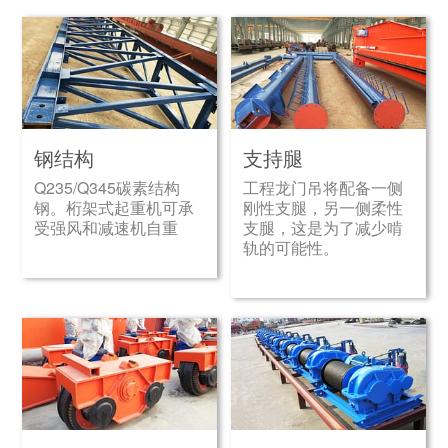
钢结构
支持腿
Q235/Q345碳素结构
工程龙门吊将配备一侧
钢。桁架式起重机可承
刚性支腿，另一侧柔性
受强风和减速机自重
支腿，这是为了减少啃
轨的可能性。