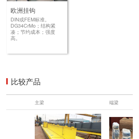
欧洲挂钩
DIN或FEM标准。
DG34CrMo；结构紧
凑；节约成本；强度
高。
比较产品
主梁
端梁