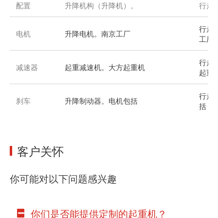
配置
升降机构（升降机）。
行走
行走
电机
升降电机。南京工厂
工厂
行走
减速器
起重减速机。大方起重机
起重
行走
刹车
升降制动器。电机包括
括
客户关怀
你可能对以下问题感兴趣
你们是否能提供定制的起重机？