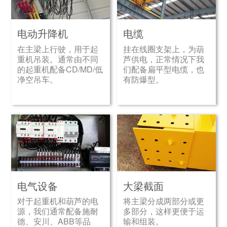
电动升降机
电缆
在主梁上行驶，用于起
挂在线圈支架上，为葫
重机吊装。通常由不同
芦供电，正常情况下我
的起重机配备CD/MD/低
们配备扁平型电缆，也
净空吊车。
有防爆型。
电气设备
大梁截面
对于起重机和葫芦的电
将主梁分成两部分或更
源，我们通常配备施耐
多部分，这样更便于运
德、安川、ABB等品
输和组装。