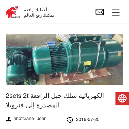
أعطيك رافعة
يمكنك رفع العالم
رافعة جسرية
رافعة علوية
الجيب كرين
رافعة كهربائية
2sets 2t الكهربائية سلك حبل الرافعة
العربية
المصدرة إلى فنزويلا
قطع غيار كرين
hndfcrane_user
2016-07-25