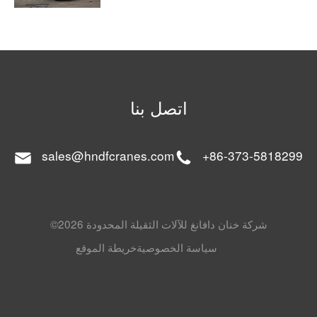
اتصل بنا
sales@hndfcranes.com
+86-373-5818299
©2026 شركة خنان دافانغ للآلات الثقيلة المحدودة
سياسة الخصوصية
خريطة الموقع