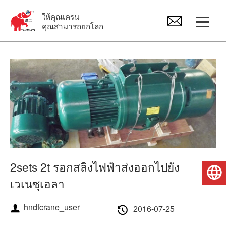
ให้คุณเครน
คุณสามารถยกโลก
ปั้นจั่น
เครนเหนือศีรษะ
จิ๊บเครน
รอกไฟฟ้า
2sets 2t รอกสลิงไฟฟ้าส่งออกไปยัง
ไทย
เวเนซุเอลา
อะไหล่เครน
hndfcrane_user
2016-07-25