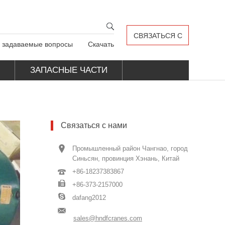
СВЯЗАТЬСЯ С
о задаваемые вопросы
Скачать
НАМИ
ЗАПАСНЫЕ ЧАСТИ
КРАНА
Связаться с нами
Промышленный район Чангнао, город
Синьсян, провинция Хэнань, Китай
+86-18237383867
+86-373-2157000
dafang2012
sales@hndfcranes.com