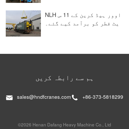
NLH اوور ہیڈ کرین کے 11 س
یٹ قطر کو برآمد کیے گئے۔
ہم سے رابطہ کریں
sales@hndfcranes.com
+86-373-5818299
©2026 Henan Dafang Heavy Machine Co., Ltd