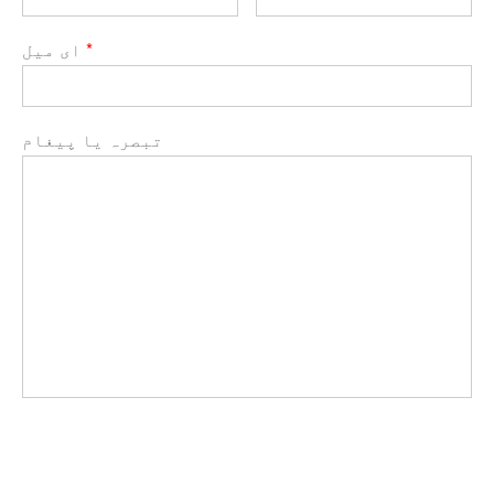
*
ای میل
تبصرہ یا پیغام