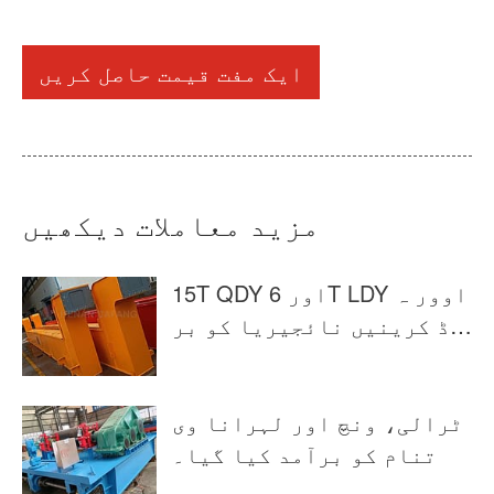
ایک مفت قیمت حاصل کریں
مزید معاملات دیکھیں
15T QDY اور 6T LDY اوور ہ
یڈ کرینیں نائجیریا کو بر
آمد کی گئیں۔
ٹرالی، ونچ اور لہرانا وی
تنام کو برآمد کیا گیا۔