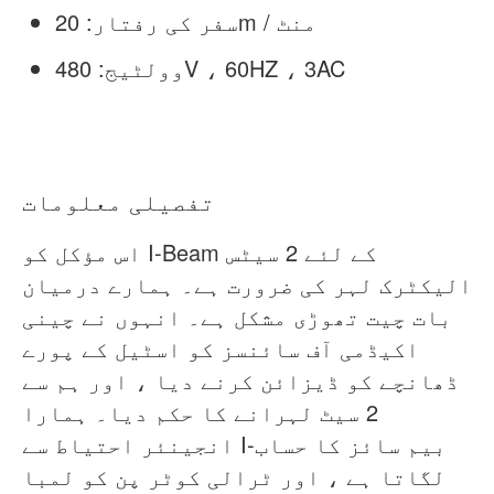
سفر کی رفتار: 20m / منٹ
وولٹیج: 480V ، 60HZ ، 3AC
تفصیلی معلومات
اس مؤکل کو I-Beam کے لئے 2 سیٹس
الیکٹرک لہر کی ضرورت ہے۔ ہمارے درمیان
بات چیت تھوڑی مشکل ہے۔ انہوں نے چینی
اکیڈمی آف سائنسز کو اسٹیل کے پورے
ڈھانچے کو ڈیزائن کرنے دیا ، اور ہم سے
2 سیٹ لہرانے کا حکم دیا۔ ہمارا
انجینئر احتیاط سے I-بیم سائز کا حساب
لگاتا ہے ، اور ٹرالی کوٹر پن کو لمبا