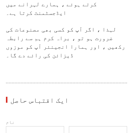
کرتے ہوئے ، ہمارے لہرانے میں
ایڈجسٹمنٹ کرتا ہے۔
لہذا ، اگر آپ کو کسی بھی مصنوعات کی
ضرورت ہو تو ، براہ کرم ہم سے رابطہ
رکھیں ، اور ہمارا انجینئر آپ کو موزوں
ڈیزائن کی رائے دے گا۔
ایک اقتباس حاصل
نام