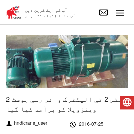
آپ کو ایک کرین دیں
آپ دنیا اٹھا سکتے ہیں
Gantry کرین
اوور ہیڈ کرین
جِب کرین
الیکٹرک ہوسٹ
2 سیٹس 2 ٹی الیکٹرک وائر رسی ہوسٹ
اردو
وینزویلا کو برآمد کیا گیا
کرین اسپیئر پارٹس
hndfcrane_user
2016-07-25