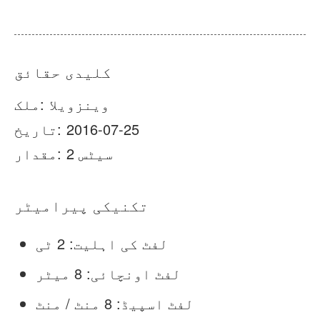
خبریں
ہمارے بارے میں
عمومی سوالنامہ
معاملہ
کلیدی حقائق
ہم سے رابطہ کریں
وینزویلا
ملک:
2016-07-25
تاریخ:
2 سیٹس
مقدار:
تکنیکی پیرامیٹر
لفٹ کی اہلیت: 2 ٹی
لفٹ اونچائی: 8 میٹر
لفٹ اسپیڈ: 8 منٹ / منٹ