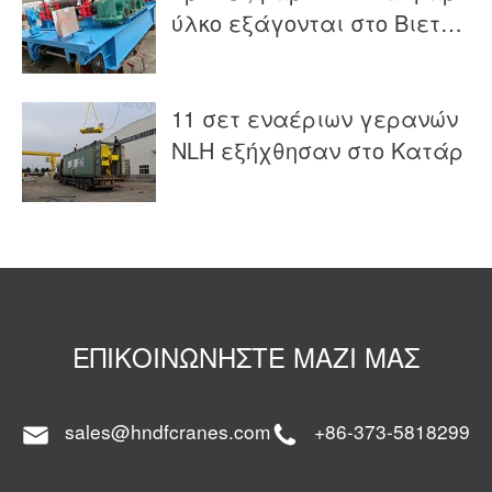
ύλκο εξάγονται στο Βιετνά
μ
11 σετ εναέριων γερανών
NLH εξήχθησαν στο Κατάρ
ΕΠΙΚΟΙΝΩΝΉΣΤΕ ΜΑΖΊ ΜΑΣ
sales@hndfcranes.com
+86-373-5818299