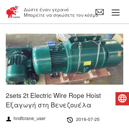
Δώστε έναν γερανό
Μπορείτε να σηκώσετε τον κόσμο
Γερανογέφυρα τύπου πυλώνα
Γερανός εναέριας κυκλοφορίας
περιστρεφόμενος γερανός
Ηλεκτρικό Βαρούλκα
2sets 2t Electric Wire Rope Hoist
Ελληνικά
Εξαγωγή στη Βενεζουέλα
Ανταλλακτικά γερανών
hndfcrane_user
2016-07-25