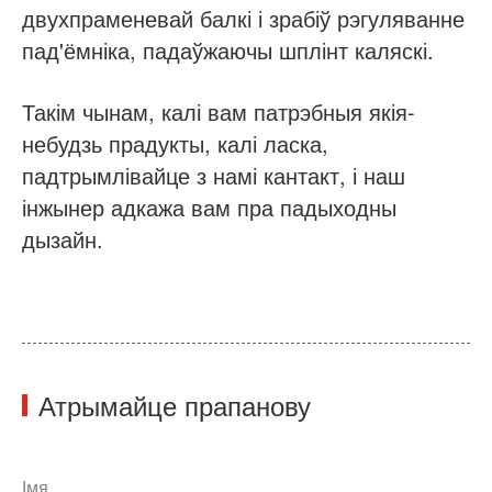
двухпраменевай балкі і зрабіў рэгуляванне
пад'ёмніка, падаўжаючы шплінт каляскі.
Такім чынам, калі вам патрэбныя якія-
небудзь прадукты, калі ласка,
падтрымлівайце з намі кантакт, і наш
інжынер адкажа вам пра падыходны
дызайн.
Атрымайце прапанову
Імя