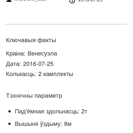
Пра нас
Навіны
Справа
Частыя пытанні
Звяжыцеся з намі
Ключавыя факты
Краіна:
Венесуэла
Дата:
2016-07-25
Колькасць:
2 камплекты
Тэхнічны параметр
Пад'ёмная здольнасць: 2т
Вышыня ўздыму: 8м