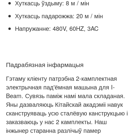
Хуткасць ўздыму: 8 м / мін
Хуткасць падарожжа: 20 м / мін
Напружанне: 480V, 60HZ, 3AC
Падрабязная інфармацыя
Гэтаму кліенту патрэбна 2-камплектная
электрычная пад'ёмная машына для I-
Beam. Сувязь паміж намі мала складаная.
Яны дазваляюць Кітайскай акадэміі навук
сканструяваць усю сталёвую канструкцыю і
заказваюць у нас 2 камплекты. Наш
інжынер старанна разлічыў памер