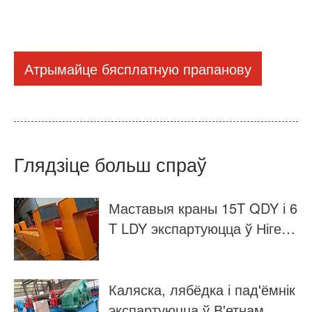
Атрымайце бясплатную прапанову
Глядзіце больш спраў
Маставыя краны 15T QDY і 6
T LDY экспартуюцца ў Нігер
ыю
Каляска, лябёдка і пад'ёмнік
экспартуюцца ў В'етнам