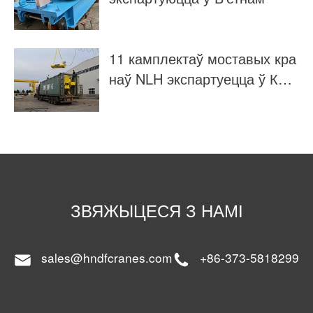
11 камплектаў моставых кра
наў NLH экспартуецца ў Кат
ар
ЗВЯЖЫЦЕСЯ З НАМІ
sales@hndfcranes.com
+86-373-5818299