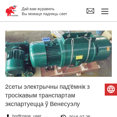
Дай вам журавель
Вы можаце падняць свет
Казловы кран
Маставы кран
Джыб Крэйн
Электрычны пад'ёмнік
2сеты электрычны пад'ёмнік з
Беларуская мова
тросікавым транспартам
Запчасткі крана
экспартуецца ў Венесуэлу
hndfcrane_user
2016-07-25