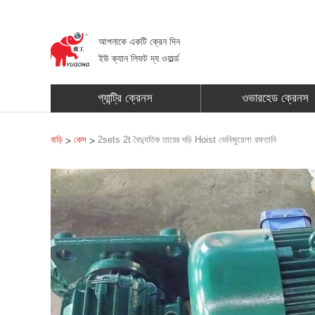
আপনাকে একটি ক্রেন দিন
ইউ ক্যান লিফট দ্য ওয়ার্ল্ড
গ্যান্ট্রি ক্রেনস
ওভারহেড ক্রেনস
বাড়ি
কেস
2sets 2t বৈদ্যুতিক তারের দড়ি Hoist ভেনিজুয়েলা রফতানি
>
>