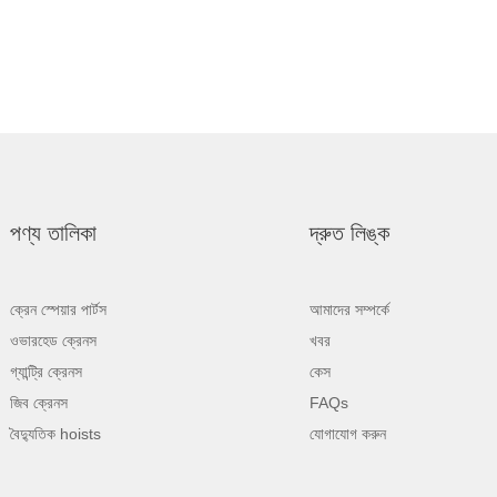
পণ্য তালিকা
দ্রুত লিঙ্ক
ক্রেন স্পেয়ার পার্টস
আমাদের সম্পর্কে
ওভারহেড ক্রেনস
খবর
গ্যান্ট্রি ক্রেনস
কেস
জিব ক্রেনস
FAQs
বৈদ্যুতিক hoists
যোগাযোগ করুন