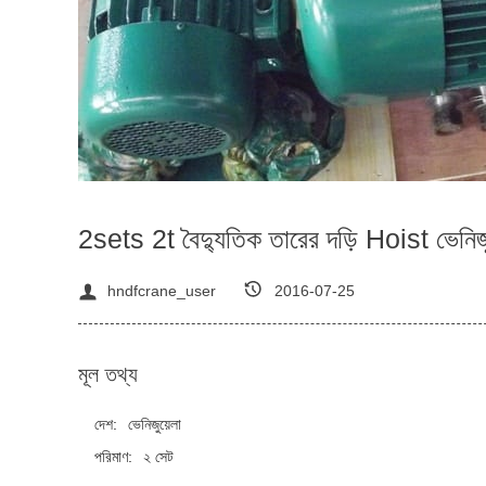
2sets 2t বৈদ্যুতিক তারের দড়ি Hoist ভেনিজ
hndfcrane_user
2016-07-25
মূল তথ্য
দেশ:
ভেনিজুয়েলা
পরিমাণ:
২ সেট