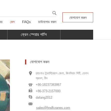
যোগাযোগ করুন
বর
কেস
FAQs
ডাউনলোড করুন
ক্রেন স্পেয়ার পার্টস
যোগাযোগ করুন
চ্যাংনাও ইন্ডাস্ট্রিয়াল জেলা, জিনসিয়াং সিটি, হেনান
প্রদেশ, চীন
+86-18237383867
+86-373-2157000
dafang2012
sales@hndfcranes.com