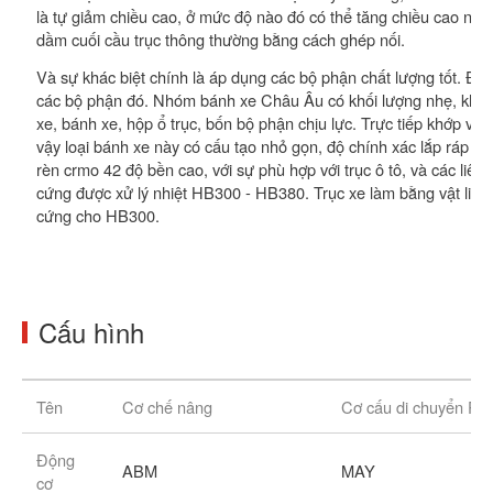
là tự giảm chiều cao, ở mức độ nào đó có thể tăng chiều cao nâng
dầm cuối cầu trục thông thường bằng cách ghép nối.
Và sự khác biệt chính là áp dụng các bộ phận chất lượng tốt. Đ
các bộ phận đó. Nhóm bánh xe Châu Âu có khối lượng nhẹ, khối l
xe, bánh xe, hộp ổ trục, bốn bộ phận chịu lực. Trực tiếp khớp với 
vậy loại bánh xe này có cấu tạo nhỏ gọn, độ chính xác lắp ráp ca
rèn crmo 42 độ bền cao, với sự phù hợp với trục ô tô, và các liên
cứng được xử lý nhiệt HB300 - HB380. Trục xe làm bằng vật liệu c
cứng cho HB300.
Cấu hình
Tên
Cơ chế nâng
Cơ cấu di chuyển Pa
Động
ABM
MAY
cơ