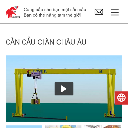
Cung cấp cho bạn một cần cẩu
Bạn có thể nâng tầm thế giới
Cổng trục
CẦN CẨU GIÀN CHÂU ÂU
Cần cẩu trên cao
Cầu trục xoay
Palăng điện
Tiếng Việt
Phụ tùng cần cẩu