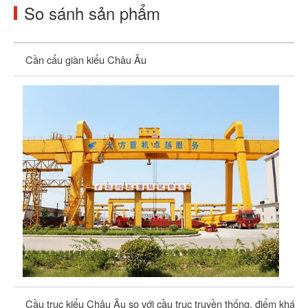
So sánh sản phẩm
Cần cẩu giàn kiểu Châu Âu
Cầ
Cầu trục kiểu Châu Âu so với cầu trục truyền thống, điểm khác b