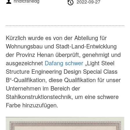
hndfcranedg
Über uns
Nachrichten
2022-09-27
Gehäuse
FAQs
Kontakt
Kürzlich wurde es von der Abteilung für
Wohnungsbau und Stadt-Land-Entwicklung
der Provinz Henan überprüft, genehmigt und
ausgezeichnet
Dafang schwer
„Light Steel
Structure Engineering Design Special Class
B“-Qualifikation, diese Qualifikation für unser
Unternehmen im Bereich der
Stahlkonstruktionstechnik, um eine schwere
Farbe hinzuzufügen.