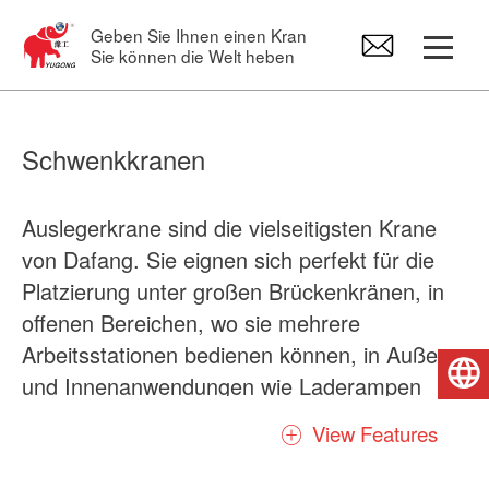
Geben Sie Ihnen einen Kran
Sie können die Welt heben
Portalkrane
Schwenkkranen
Brückenkran
Auslegerkrane sind die vielseitigsten Krane
von Dafang. Sie eignen sich perfekt für die
Schwenkkranen
Platzierung unter großen Brückenkränen, in
offenen Bereichen, wo sie mehrere
Elektro hebezeug
Arbeitsstationen bedienen können, in Außen-
Deutsch
und Innenanwendungen wie Laderampen
Kran-Ersatzteile
oder in Bearbeitungs- und Montagebetrieben,
View Features
wo sie mit anderen Auslegern überlappt
werden können, um einen gestuften Betrieb