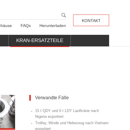
KONTAKT
häuse
FAQs
Herunterladen
KRAN-ERSATZTEILE
Verwandte Fälle
-
15 t QDY und 6 t LDY Laufkräne nach
Nigeria exportiert
-
Trolley, Winde und Hebezeug nach Vietnam
exportiert