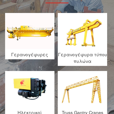
Γερανογέφυρες
Γερανογέφυρα τύπου
πυλώνα
Ηλεκτρικοί
Truss Gantry Cranes