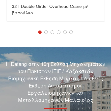
32T Double Girder Overhead Crane με
βαρούλκο
Η Dafang στην 15η Έκθεση Μηχανημάτων
του Πακιστάν ITIF / Καζακστάν
Βιομηχανική Έκθεση Μάρκας / Διεθνής
Έκθεση Αυτοματισμού
Εργαλειομηχανών και
Μεταλλομηχανών Μαλαισίας