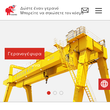
Δώστε έναν γερανό
Μπορείτε να σηκώσετε τον κόσμο
Γερανογέφυρα τύπου πυλώνα
Γερανός εναέριας κυκλοφορίας
Γερανογέφυρα
περιστρεφόμενος γερανός
τύπου πυλώνα
Ηλεκτρικό Βαρούλκα
Ελληνικά
Ανταλλακτικά γερανών