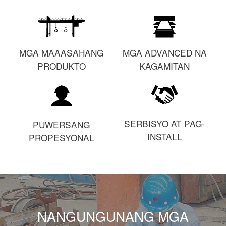
Tungkol sa atin
Balita
Kaso
Mga FAQ
MGA ADVANCED NA
MGA MAAASAHANG
Makipag-ugnayan sa amin
KAGAMITAN
PRODUKTO
SERBISYO AT PAG-
PUWERSANG
INSTALL
PROPESYONAL
NANGUNGUNANG MGA