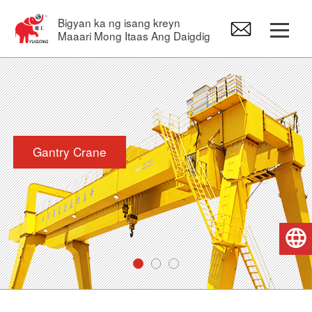
Bigyan ka ng isang kreyn
Maaari Mong Itaas Ang Daigdig
Gantry Crane
Overhead Crane
Gantry Crane
Jib Crane
Electric Hoist
Pilipino
Mga Crane Spare Part