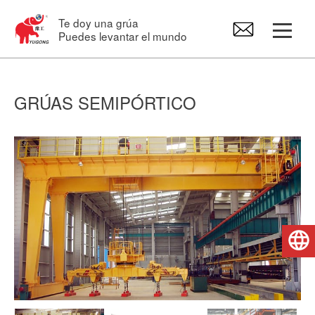
Te doy una grúa
Puedes levantar el mundo
Grúa Pórtico
GRÚAS SEMIPÓRTICO
Puente grúa
Grúa Pluma
Polipasto eléctrico
Español
Recambios para grúas