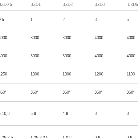
BZD0.5
BZD1
BZD2
BZD3
BZD5
0.5
1
2
3
5
3000
3000
3000
4000
4000
3000
3000
3000
4000
4000
1250
1300
1300
1200
1100
360°
360°
360°
360°
360°
5,10,8
5,8
4,8
8
8
1.25,2.5
1.25,2,0.8
1,0.8
0.8
0.8