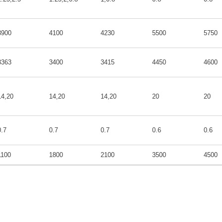
3900
4100
4230
5500
5750
3363
3400
3415
4450
4600
14,20
14,20
14,20
20
20
0.7
0.7
0.7
0.6
0.6
1100
1800
2100
3500
4500