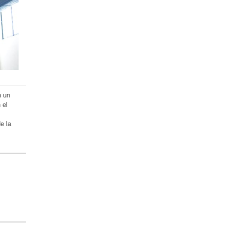
n un
 el
e la