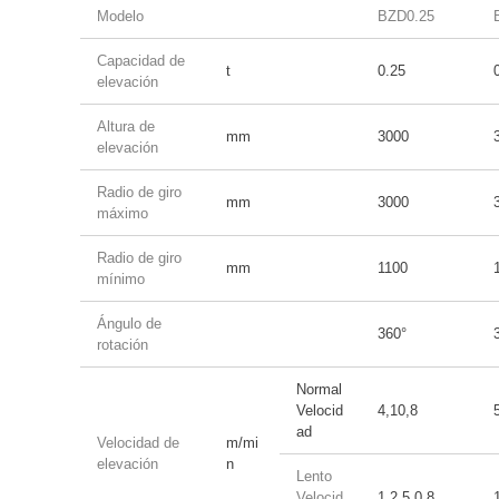
Modelo
BZD0.25
Capacidad de
t
0.25
elevación
Altura de
mm
3000
elevación
Radio de giro
mm
3000
máximo
Radio de giro
mm
1100
mínimo
Ángulo de
360°
rotación
Normal
Velocid
4,10,8
ad
Velocidad de
m/mi
elevación
n
Lento
Velocid
1,2.5,0.8