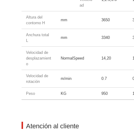
ad
Altura del
mm
3650
contorno H
Anchura total
mm
3340
L
Velocidad de
desplazamient
NormalSpeed
14,20
o
Velocidad de
m/min
0.7
rotación
Peso
KG
950
Atención al cliente