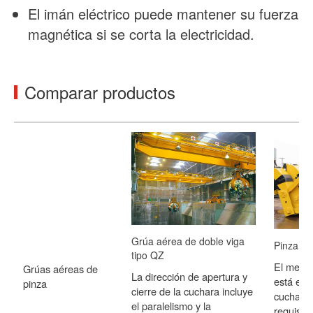
El imán eléctrico puede mantener su fuerza
magnética si se corta la electricidad.
Comparar productos
Grúa aérea de doble viga
Pinza m
tipo QZ
El mecan
Grúas aéreas de
La dirección de apertura y
está equ
pinza
cierre de la cuchara incluye
cucharas
el paralelismo y la
requisito