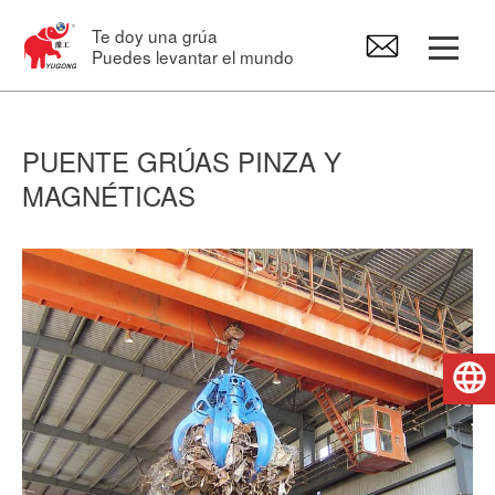
Te doy una grúa
Puedes levantar el mundo
Grúa Pórtico
PUENTE GRÚAS PINZA Y
MAGNÉTICAS
Puente grúa
Grúa Pluma
Polipasto eléctrico
Español
Recambios para grúas