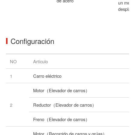
de acero
un meca
desplaza
Configuración
NO
Artículo
1
Carro eléctrico
Motor（Elevador de carros）
2
Reductor（Elevador de carros）
Freno（Elevador de carros）
Motor（Recorrido de carros y grúas）