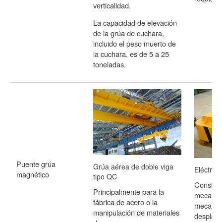
verticalidad.
La capacidad de elevación
de la grúa de cuchara,
incluido el peso muerto de
la cuchara, es de 5 a 25
toneladas.
Puente grúa
Grúa aérea de doble viga
Eléctric
magnético
tipo QC
Consta p
Principalmente para la
mecanism
fábrica de acero o la
mecanis
manipulación de materiales
desplaza