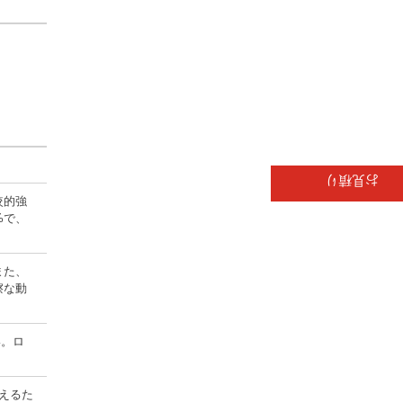
お見積り
較的強
%で、
また、
擦な動
い。ロ
えるた