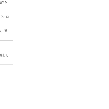
動作を
でもロ
め、重
発行し