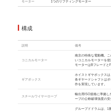
モーター
1つのリフティングモーター
構成
説明
備考
南京の特殊な電動機。こ
コニカルモーター
いコニカルモーターを使
モーターはBフレードとF
ホイストギヤボックスは
ギアボックス
各ギヤードシャフトはボ
作を実現しています。
輸出用ISO規格に準拠
スチールワイヤーロープ
ープの公称破壊強度の安
グルーブドドラムは、1