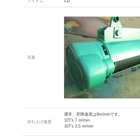
アイテム
CD
写真
通常、昇降速度は8m/minです。
10T's 7 m/min
持ち上げ速度
16T's 3.5 m/min