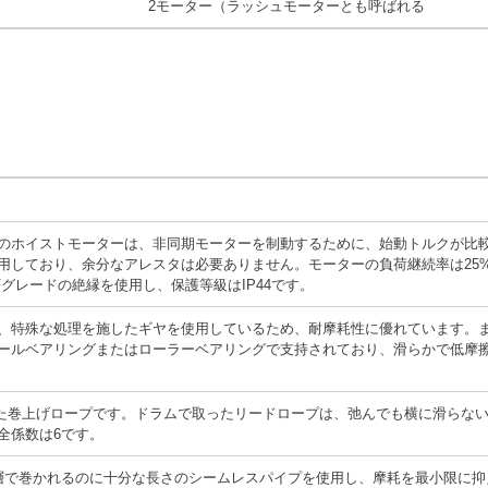
2モーター（ラッシュモーターとも呼ばれる
のホイストモーターは、非同期モーターを制動するために、始動トルクが比
用しており、余分なアレスタは必要ありません。モーターの負荷継続率は25
グレードの絶縁を使用し、保護等級はIP44です。
、特殊な処理を施したギヤを使用しているため、耐摩耗性に優れています。
ールベアリングまたはローラーベアリングで支持されており、滑らかで低摩
した巻上げロープです。ドラムで取ったリードロープは、弛んでも横に滑らな
全係数は6です。
層で巻かれるのに十分な長さのシームレスパイプを使用し、摩耗を最小限に抑