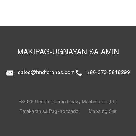
MAKIPAG-UGNAYAN SA AMIN
sales@hndfcranes.com
+86-373-5818299
©2026 Henan Dafang Heavy Machine Co.,Ltd
Patakaran sa Pagkapribado
Mapa ng Site