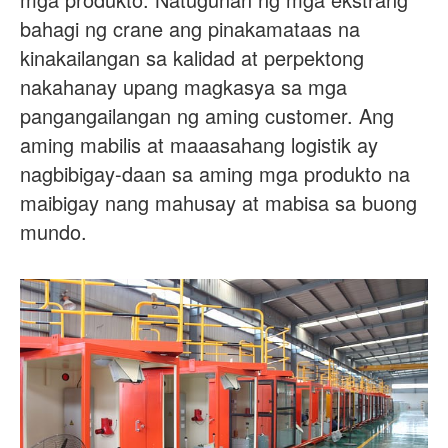
Tungkol sa atin
Balita
bahagi ng crane ang pinakamataas na
kinakailangan sa kalidad at perpektong
Kaso
Mga FAQ
nakahanay upang magkasya sa mga
Makipag-ugnayan sa amin
pangangailangan ng aming customer. Ang
aming mabilis at maaasahang logistik ay
nagbibigay-daan sa aming mga produkto na
maibigay nang mahusay at mabisa sa buong
mundo.