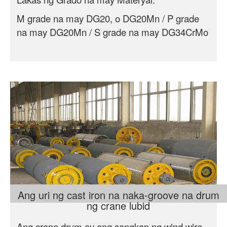
M grade na may DG20, o DG20Mn / P grade
na may DG20Mn / S grade na may DG34CrMo
Ang uri ng cast iron na naka-groove na drum
ng crane lubid
Ang crane drum ay ang sangkap ng wind wire