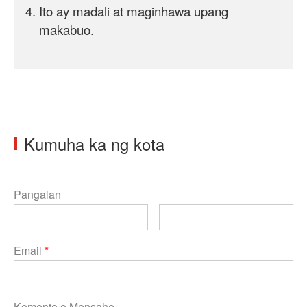
Ito ay madali at maginhawa upang
makabuo.
Kumuha ka ng kota
Pangalan
Email
*
Komento o Mensahe