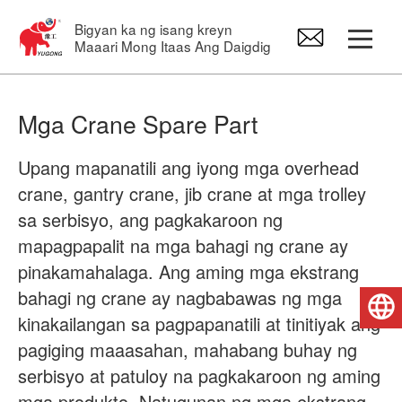
Bigyan ka ng isang kreyn
Maaari Mong Itaas Ang Daigdig
Gantry Crane
Mga Crane Spare Part
Overhead Crane
Upang mapanatili ang iyong mga overhead
crane, gantry crane, jib crane at mga trolley
Jib Crane
sa serbisyo, ang pagkakaroon ng
mapagpapalit na mga bahagi ng crane ay
pinakamahalaga. Ang aming mga ekstrang
Electric Hoist
bahagi ng crane ay nagbabawas ng mga
Pilipino
kinakailangan sa pagpapanatili at tinitiyak ang
Mga Crane Spare Part
pagiging maaasahan, mahabang buhay ng
serbisyo at patuloy na pagkakaroon ng aming
mga produkto. Natugunan ng mga ekstrang