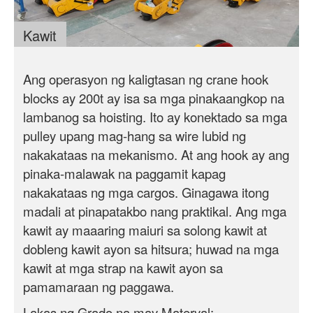
Kawit
Ang operasyon ng kaligtasan ng crane hook
blocks ay 200t ay isa sa mga pinakaangkop na
lambanog sa hoisting. Ito ay konektado sa mga
pulley upang mag-hang sa wire lubid ng
nakakataas na mekanismo. At ang hook ay ang
pinaka-malawak na paggamit kapag
nakakataas ng mga cargos. Ginagawa itong
madali at pinapatakbo nang praktikal. Ang mga
kawit ay maaaring maiuri sa solong kawit at
dobleng kawit ayon sa hitsura; huwad na mga
kawit at mga strap na kawit ayon sa
pamamaraan ng paggawa.
Lakas ng Grado na may Materyal: