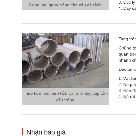
Đúc ly
Gang loại gang trống cần cẩu có rãnh
Dây cá
Tang trố
Chúng tô
quan trọ
nhanh ch
Đặc tính:
Vật li
Nó phổ
Hàn đư
Thép tấm loại thép tấm có rãnh dây cáp cần
Nó rất
cẩu trống
Nhận báo giá