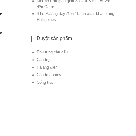
•
Một bộ Cẩu giàn giàn đôi 70t-S19m-H12m
đến Qatar
•
4 bộ Palăng dây điện 10 tấn xuất khẩu sang
ên
Philippines
ửa
Duyệt sản phẩm
•
Phụ tùng cần cẩu
•
Cầu trục
•
Palăng điện
•
Cầu trục xoay
•
Cổng trục