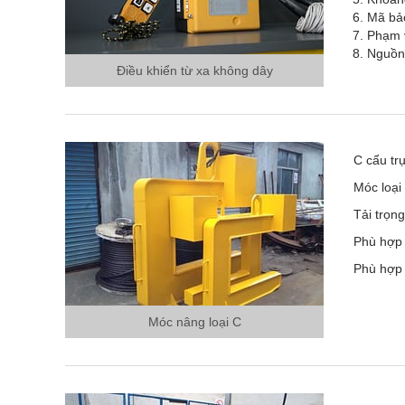
Mã bảo
Phạm v
Nguồn 
Điều khiển từ xa không dây
C cẩu tr
Móc loại
Tải trọng
Phù hợp
Phù hợp 
Móc nâng loại C