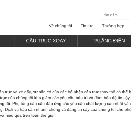
Về chúng tôi
Tin tức
Trường hợp
CẦU TRỤC XOAY
PALĂNG ĐIỆN
cần trục và xe đẩy, sự sẵn có của các bộ phận cần trục thay thế có thể 
trục của chúng tôi làm giảm các yêu cầu bảo trì và đảm bảo độ tin cậy, 
úng tôi. Phụ tùng cần cẩu đáp ứng các yêu cầu chất lượng cao nhất và
g. Dịch vụ hậu cần nhanh chóng và đáng tin cậy của chúng tôi cho ph
 hiệu quả trên toàn thế giới.