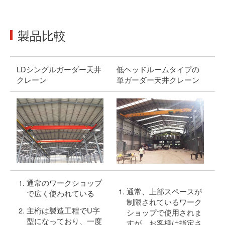
製品比較
LDシングルガーダー天井
低ヘッドルームタイプの
L
クレーン
単ガーダー天井クレーン
天
通常のワークショップ
通常、上部スペースが
で広く使われている
制限されているワーク
主桁は製造工程でU字
ショップで使用されま
型になっており、一度
すが、お客様は指定さ