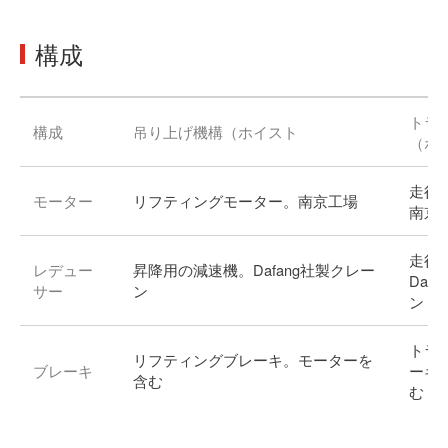
構成
トラ
構成
吊り上げ機構（ホイスト
（ホ
走行
モーター
リフティングモーター。南京工場
南京
走行
レデュー
昇降用の減速機。Dafang社製クレー
Daf
サー
ン
ン
トラ
リフティングブレーキ。モーターを
ブレーキ
ーキ
含む
む