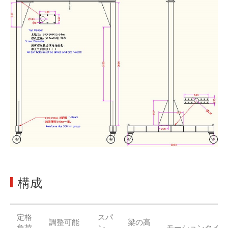
構成
定格
スパ
調整可能
梁の高
負荷
ン
モーションタイプ