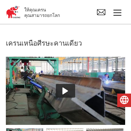
ให้คุณเครน
คุณสามารถยกโลก
ปั้นจั่น
เครนเหนือศีรษะคานเดียว
เครนเหนือศีรษะ
จิ๊บเครน
รอกไฟฟ้า
ไทย
อะไหล่เครน