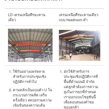
LD เครนเหนือศีรษะคาน
เครนเหนือศีรษะคานเดียว
เ
เดียว
แบบ headroom ต่ำ
ช
ใช้กันอย่างแพร่หลาย
มักใช้สำหรับการ
สำหรับการประชุมเชิง
ประชุมเชิงปฏิบัติการที่
ปฏิบัติการทั่วไป
พื้นที่ด้านบนมี จำกัด
แต่ลูกค้าต้องการความ
คานหลักเป็นแบบตัว U ใน
สูงในการยกที่กำหนด
กระบวนการผลิต เสร็จ
เราออกแบบโซลูชันนี้
ครั้งเดียว ลดบ่อรวมความ
เพื่อตอบสนองคำขอ
เข้มข้นของความเค้น
ของลูกค้า