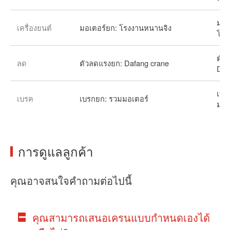
มอเ
เครื่องยนต์
มอเตอร์ยก: โรงงานหนานจิง
โรง
ตัว
ลด
ตัวลดแรงยก: Dafang crane
Daf
เบร
เบรค
เบรกยก: รวมมอเตอร์
มอเ
การดูแลลูกค้า
คุณอาจสนใจคำถามต่อไปนี้
คุณสามารถเสนอเครนแบบกำหนดเองได้