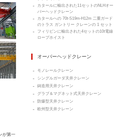
-
カタールに輸出された11セットのNLHオー
バーヘッドクレーン
-
カタールへの 70t-S19m-H12m 二重ガード
のトラス ガントリー クレーンの 1 セット
-
フィリピンに輸出された4セットの10t電線
ロープホイスト
オーバーヘッドクレーン
-
モノレールクレーン
-
シングルガーダ天井クレーン
-
鋳造用天井クレーン
-
グラブ＆マグネット式天井クレーン
-
防爆型天井クレーン
-
欧州型天井クレーン
ンが第一