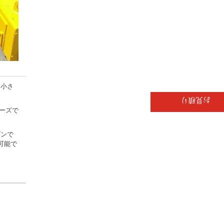
も小さ
お見積り
ーズで
ビンで
可能で