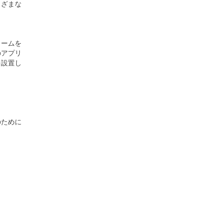
まざまな
ォームを
のアプリ
を設置し
のために