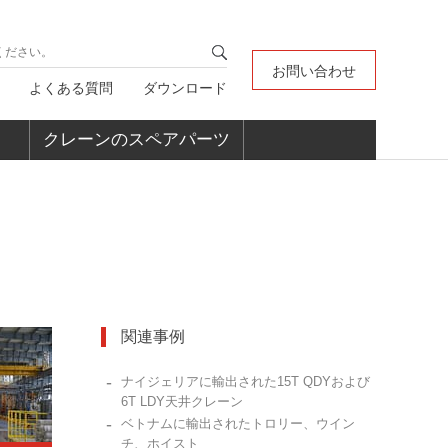
お問い合わせ
よくある質問
ダウンロード
クレーンのスペアパーツ
関連事例
-
ナイジェリアに輸出された15T QDYおよび
6T LDY天井クレーン
-
ベトナムに輸出されたトロリー、ウイン
チ、ホイスト