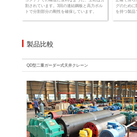
割されています。3回の連結鋼板と高力ボル
グのために
トで分割部分の剛性を確保しています。
を持つ製品
製品比較
QD型二重ガーダー式天井クレーン