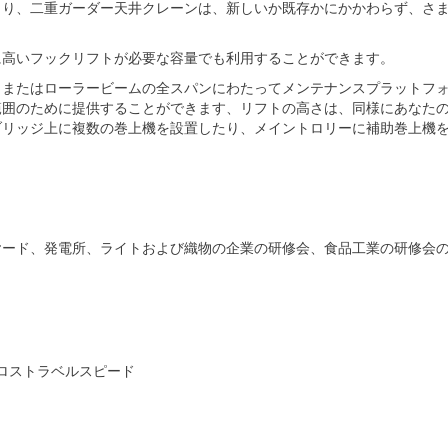
より、二重ガーダー天井クレーンは、新しいか既存かにかかわらず、さ
に高いフックリフトが必要な容量でも利用することができます。
、またはローラービームの全スパンにわたってメンテナンスプラットフ
範囲のために提供することができます、リフトの高さは、同様にあなた
ブリッジ上に複数の巻上機を設置したり、メイントロリーに補助巻上機
ヤード、発電所、ライトおよび織物の企業の研修会、食品工業の研修会
ロストラベルスピード