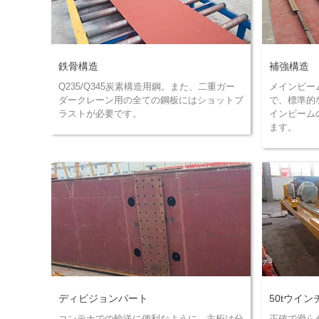
鉄骨構造
補強構造
Q235/Q345炭素構造用鋼。また、二重ガー
メインビー
ダークレーン用の全ての鋼板にはショットブ
で、標準的
ラストが必要です。
インビーム
ます。
ディビジョンパート
50tウイン
コンテナでの輸送に便利なように、主桁は分
正確で滑ら