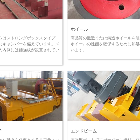
ホイール
ムはストロングボックスタイプ
高品質の鍛造または鋳造ホイールを装
なキャンバーを備えています。メ
ホイールの性能を確保するために熱処
の内側には補強板が設置されてい
います。
チ
エンドビーム
かな動きを必要とするリフティン
高強度ボルトで主ガーダーに連結。ロ