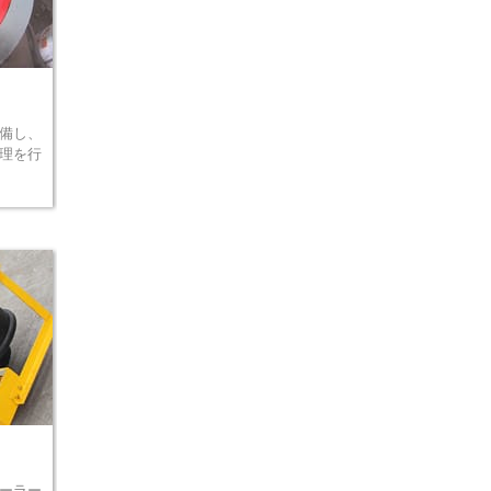
備し、
理を行
ーラー