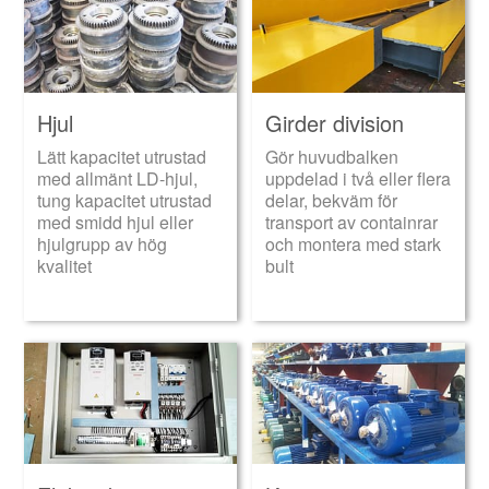
Hjul
Girder division
Lätt kapacitet utrustad
Gör huvudbalken
med allmänt LD-hjul,
uppdelad i två eller flera
tung kapacitet utrustad
delar, bekväm för
med smidd hjul eller
transport av containrar
hjulgrupp av hög
och montera med stark
kvalitet
bult