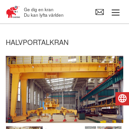
Ge dig en kran
Du kan lyfta världen
Portalkran
HALVPORTALKRAN
Travers
Svängkranar
Kättingtelfrar
Svenska
Kranreservdelar