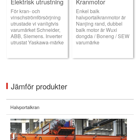
Elektrisk utrustning
Kranmotor
För kran- och
Enkel balk
vinschströmförsörjning
halvportalkranmotor är
utrustade vi vanligtvis
Nanjing rand, dubbel
varumärket Schneider,
balk motor är Wuxi
ABB, Siemens. Inverter
dongda / Boneng / SEW
utrustat Yaskawa-märke
varumärke
Jämför produkter
Halvportalkran
Fu