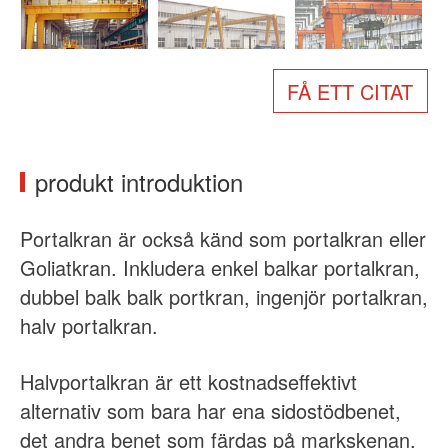
Om oss
Nyheter
Fall
Vanliga frågor
FÅ ETT CITAT
Kontakta oss
produkt introduktion
Portalkran är också känd som portalkran eller
Goliatkran. Inkludera enkel balkar portalkran,
dubbel balk balk portkran, ingenjör portalkran,
halv portalkran.
Halvportalkran är ett kostnadseffektivt
alternativ som bara har ena sidostödbenet,
det andra benet som färdas på markskenan,