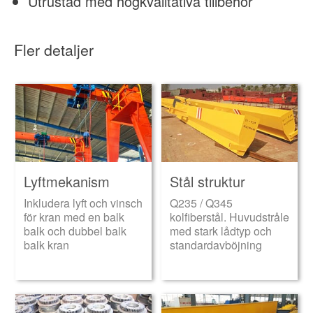
Utrustad med högkvalitativa tillbehör
Fler detaljer
Lyftmekanism
Stål struktur
Inkludera lyft och vinsch
Q235 / Q345
för kran med en balk
kolfiberstål. Huvudstråle
balk och dubbel balk
med stark lådtyp och
balk kran
standardavböjning