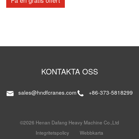
Få en gratis offert
KONTAKTA OSS
sales@hndfcranes.com
+86-373-5818299
©2026 Henan Dafang Heavy Machine Co.,Ltd
Integritetspolicy
Webbkarta