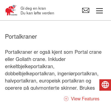
Gi deg en kran
Du kan løfte verden
Portalkraner
Portalkraner
Overliggende kran
Portalkraner er også kjent som Portal crane
eller Goliath crane. Inkluder
Svingkraner
enkeltbjelkeportalkran,
dobbelbjelkeportalkran, ingeniørportalkran,
Elektrotaljer
halvportalkran, europeisk portalkran og
Norsk
operere på gulvmonterte skinner. Brukes
Reservedeler til kraner
hovedsakelig i stål, skogprodukter,
View Features
intermodal, biomasse / pellet, betong og
mange andre næringer.