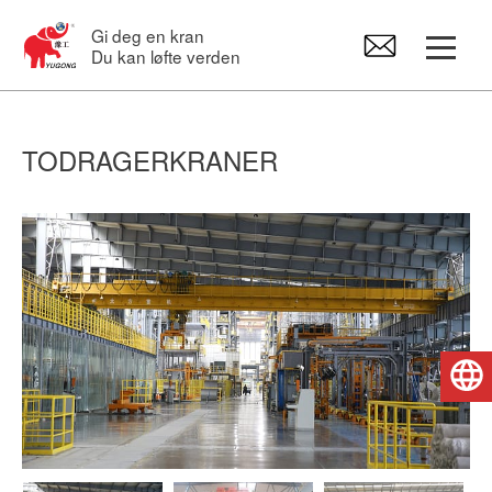
Gi deg en kran
Du kan løfte verden
Portalkraner
TODRAGERKRANER
Overliggende kran
Svingkraner
Elektrotaljer
Norsk
Reservedeler til kraner