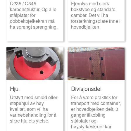
Q235 / Q345
Fjernlys med sterk
karbonstruktur. Og alle
bokstype og standard
stålplater for
camber. Det vil ha
dobbeltbjelkekran må
forsterkningsplate inne i
ha sprengt sprengning.
hovedbjelken
Hjul
Divisjonsdel
Utstyrt med smidd eller
For å være praktisk for
støpehjul av høy
transport med container,
kvalitet, som vil ha
er hovedbjelken delt. 3
varmebehandling for å
ganger tilkobling
sikre hjulets ytelse.
stålplater og
høystyrkeskruer kan