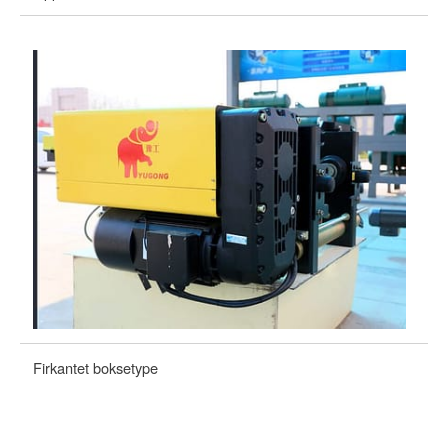
Firkantet boksetype
Ge