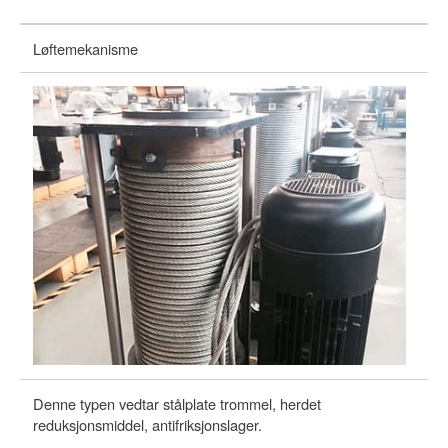
Løftemekanisme
Denne typen vedtar stålplate trommel, herdet
Wi
reduksjonsmiddel, antifriksjonslager.
ro