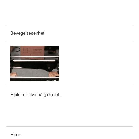
Bevegelsesenhet
Hjulet er nivå på girhjulet.
Hj
Hook