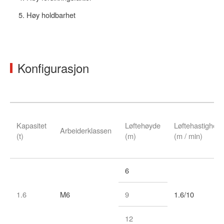
Høy holdbarhet
Konfigurasjon
Kapasitet
Løftehøyde
Løftehastighet
Arbeiderklassen
(t)
(m)
(m / min)
6
1.6
M6
9
1.6/10
12