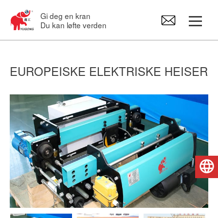
Gi deg en kran
Du kan løfte verden
Portalkraner
EUROPEISKE ELEKTRISKE HEISER
Overliggende kran
Svingkraner
Elektrotaljer
Norsk
Reservedeler til kraner