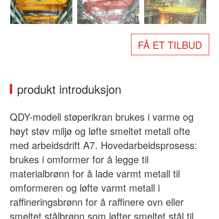
Om oss
Nyheter
Sak
Vanlige spørsmål
FÅ ET TILBUD
Kontakt oss
produkt introduksjon
QDY-modell støperikran brukes i varme og
høyt støv miljø og løfte smeltet metall ofte
med arbeidsdrift A7. Hovedarbeidsprosess:
brukes i omformer for å legge til
materialbrønn for å lade varmt metall til
omformeren og løfte varmt metall i
raffineringsbrønn for å raffinere ovn eller
smeltet stålbrønn som løfter smeltet stål til