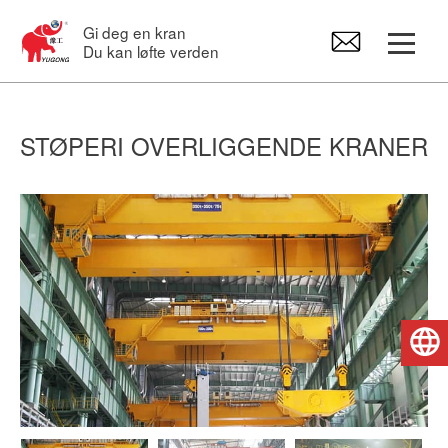
Gi deg en kran
Du kan løfte verden
Portalkraner
STØPERI OVERLIGGENDE KRANER
Overliggende kran
Svingkraner
Elektrotaljer
Norsk
Reservedeler til kraner