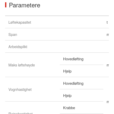
Parametere
Løftekapasitet
t
Span
m
Arbeidsplikt
Hovedløfting
Maks løftehøyde
m
Hjelp
Hovedløfting
Vognhastighet
Hjelp
m / 
Krabbe
Reisehastighet