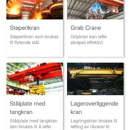
Støperikran
Grab Crane
Støperikran som brukes
Gripkran kan løfte
til flytende stål.
skrapet effektivt.
Stålplate med
Lageroverliggende
tangkran
kran
Stålplate med tangkran
Lagringskran brukes til
den brukes til å løfte
løfting av råvarer til