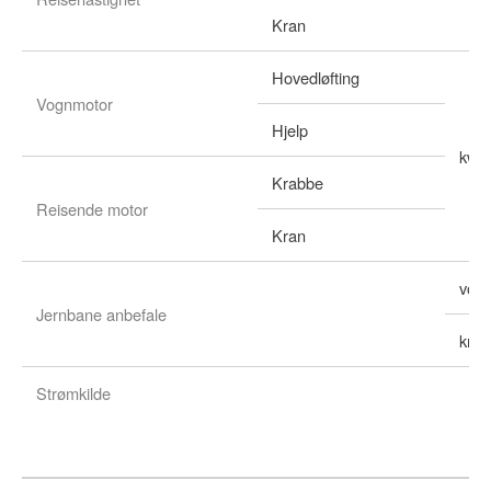
Kran
Hovedløfting
Vognmotor
Hjelp
kw
Krabbe
Reisende motor
Kran
vog
Jernbane anbefale
kran
Strømkilde