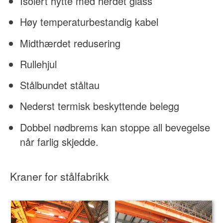
Isolert hytte med herdet glass
Høy temperaturbestandig kabel
Midthærdet redusering
Rullehjul
Stålbundet ståltau
Nederst termisk beskyttende belegg
Dobbel nødbrems kan stoppe all bevegelse
når farlig skjedde.
Kraner for stålfabrikk