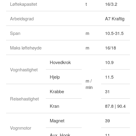
Løftekapasitet
t
16/3.2
Arbeidsgrad
A7 Kraftig
Span
m
10.5-31.5
Maks løftehøyde
m
16/18
Hovedkrok
10.9
Vognhastighet
Hjelp
11.5
m /
min
Krabbe
31
Reisehastighet
Kran
87.8 | 90.4
Magnet
39
Vognmotor
Aux. Hook
11