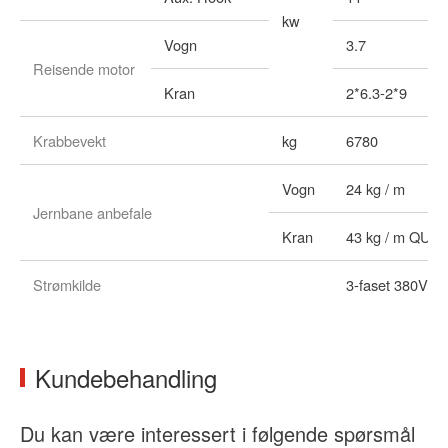
kw
Vogn
3.7
Reisende motor
Kran
2*6.3-2*9
Krabbevekt
kg
6780
Vogn
24 kg / m
Jernbane anbefale
Kran
43 kg / m QU70
Strømkilde
3-faset 380V A
Kundebehandling
Du kan være interessert i følgende spørsmål